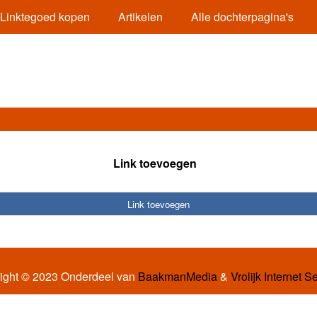
Linktegoed kopen
Artikelen
Alle dochterpagina's
Link toevoegen
Link toevoegen
ight © 2023 Onderdeel van
BaakmanMedia
&
Vrolijk Internet S